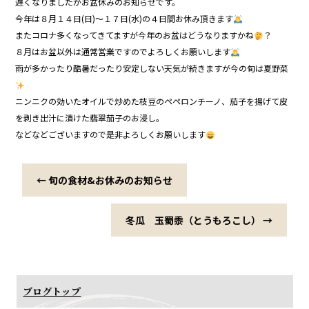
遅くなりましたがお盆休みのお知らせです。
今年は８月１４日(日)〜１７日(水)の４日間お休み頂きます
またコロナ多くなってきてますが今年のお盆はどうなりますかね
？
８月はお盆以外は通常営業ですのでよろしくお願いします
雨が多かったり酷暑だったり安定しない天気が続きますが今の旬は夏野菜
ニンニクの効いたオイルで炒めた枝豆のペペロンチーノ、茄子を揚げて皮
を剥き出汁に漬けた翡翠茄子のお浸し。
などなどございますので是非よろしくお願いします
←
旬の食材&お休みのお知らせ
冬瓜 玉蜀黍（とうもろこし）
→
ブログトップ