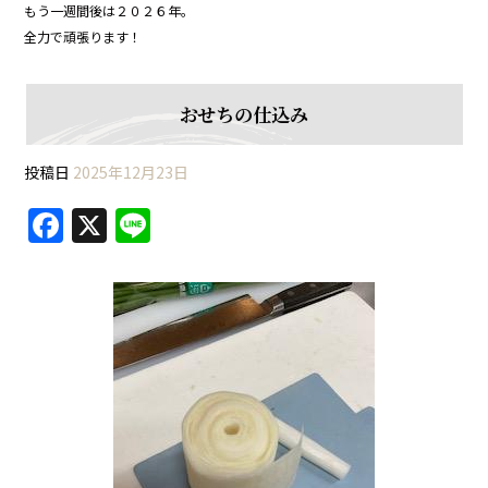
もう一週間後は２０２６年。
全力で頑張ります！
おせちの仕込み
投稿日
2025年12月23日
F
X
Li
a
n
c
e
e
b
o
o
k