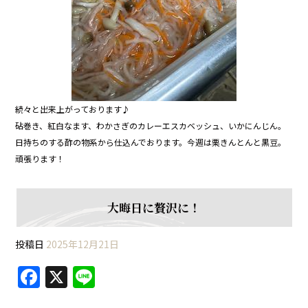
続々と出来上がっております♪
砧巻き、紅白なます、わかさぎのカレーエスカベッシュ、いかにんじん。
日持ちのする酢の物系から仕込んでおります。今週は栗きんとんと黒豆。
頑張ります！
大晦日に贅沢に！
投稿日
2025年12月21日
F
X
Li
a
n