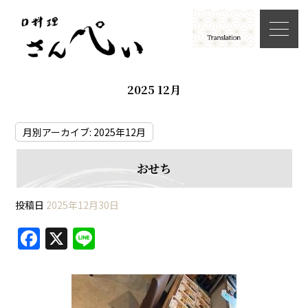
2025 12月
月別アーカイブ:
2025年12月
おせち
投稿日
2025年12月30日
F
X
Li
a
n
c
e
e