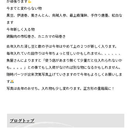
か頑張ります
今までと変わらない物
黒豆、伊達巻、栗きんとん、烏賊人参、最上級蒲鉾、手作り唐墨、紅白な
ます
今年新しく入る物
鶏胸肉の市松巻き、カニカマの砧巻き
去年入れた浸し豆と数の子は今年はやめて上の２つが新しく入ります。
毎年入れていた田作りは今年ちょっと怪しいかもしれません、、、、、、
魚屋さんによりますと「使う店があまり無くて少量だと仕入れられないか
も。。。。」との事でもし入荷がなければ別な物になるかもしれません。
随時パーツが出来次第写真上げていきますので今年もよろしくお願いしま
す
写真は去年のおせち。入れ物も少し変わります。正方形の重箱風に！
ブログトップ