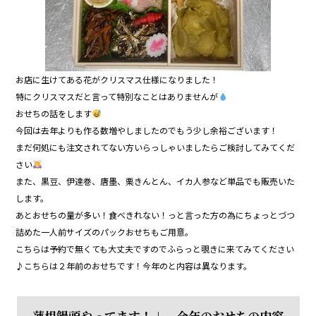
お店に生けてある花がクリスマス仕様になりました！
特にクリスマスだと言って特別なことはありませんが
おせちの話をします
今回は去年よりも作る数増やしましたのでもう少し余裕ございます！
まだ何処にも注文されてない方いらっしゃいましたらご検討してみてくだ
さい
また、黒豆、伊達巻、唐墨、栗きんとん、イカ人参など単品でも販売いた
します。
あとおせちの量が多い！食べきれない！っと言った方の為にちょっとづつ
詰めた一人前サイズのパックおせちもご用意。
こちらは予約で無くても大丈夫ですのでふらっと覗きに来てみてください
♪こちらは２年前のおせちです！今年のと内容は異なります。
蓮根饅頭やってます！＋ 今年のおせちの内容