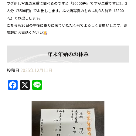
フグ刺し写真の三重に並べるのですと『10000円』ですが二重ですと2、3
人分『6500円』でお出しします。ふぐ鍋写真のものは約3人前で『3800
円』でお出しします。
こちらも30日の午後に取りに来ていただく形でよろしくお願いします。お
気軽にお電話ください
年末年始のお休み
投稿日
2025年12月11日
F
X
Li
a
n
c
e
e
b
o