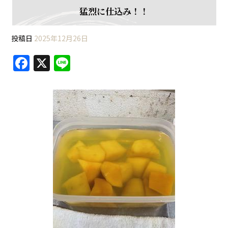
猛烈に仕込み！！
投稿日
2025年12月26日
F
X
Li
a
n
c
e
e
b
o
o
k