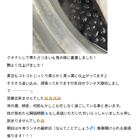
クチナシしで煮たさつまいも鬼の様に裏漉しました！
艶よく仕上げました！
黒豆もコトコトじっくり柔らかく真っ黒に仕上がってます♪
そろそろ追い込み、頑張っておりますが本日のランチ大寝坊しまし
て………………。
営業出来ませんでした
年の瀬、師走、何処もかしこも忙しなく過ごしている事と思います。
目が覚めたら開店時間
もし来店いただいた方いらっしゃいましたら申し
訳ありませんでした
明日は今年ランチの最終日（なんてことでしょう
）無事開けられる様頑
張ります！！！