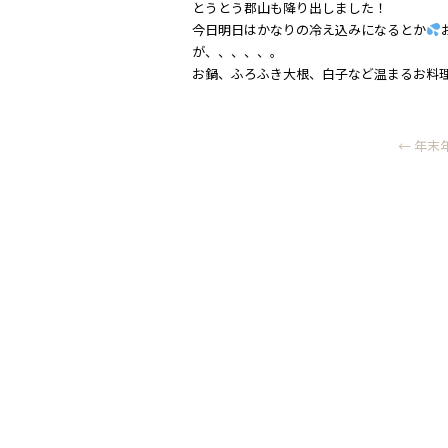
とうとう郡山も降り出しました！
今日明日はかなりの冷え込みになるとか
が、、、、、。
お鍋、ふろふき大根、白子など温まるお料
←
年末