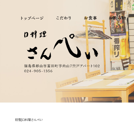
初雪|口料理さんぺい