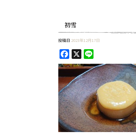
初雪
投稿日
2023年12月17日
F
X
Li
a
n
c
e
e
b
o
o
k