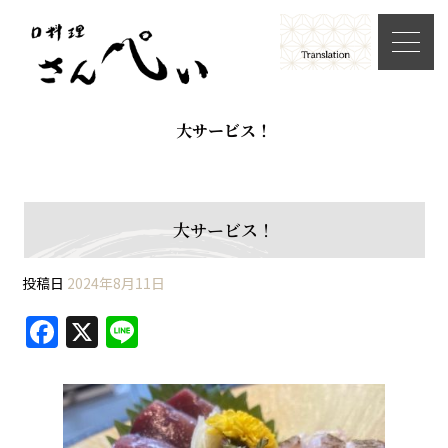
大サービス！
大サービス！
投稿日
2024年8月11日
F
X
Li
a
n
c
e
e