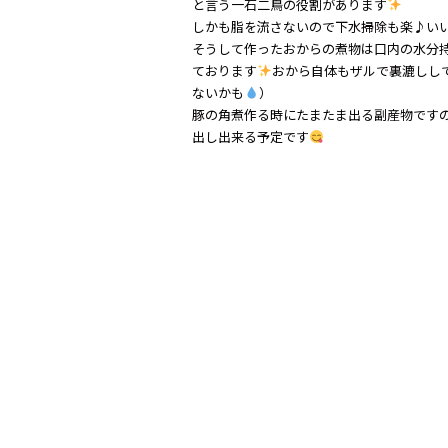
と言う一石二鳥の役割があります
しかも脂を流さないので下水掃除も楽♪い
そうして作ったおからの煮物は口内の水分
ております
おから自体もザルで裏漉しし
ないかも
）
豚の角煮作る時にたまたま出る副産物です
出し出来る予定です