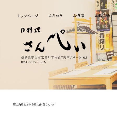
豚の角煮とおから煮|口料理さんぺい