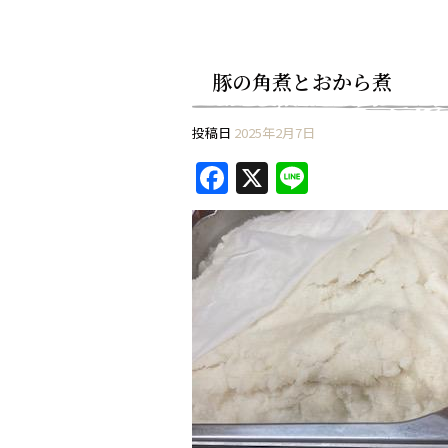
豚の角煮とおから煮
投稿日
2025年2月7日
F
X
Li
a
n
c
e
e
b
o
o
k