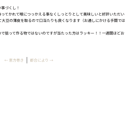
い事づくし！
持ってかれて喉につっかえる事なくしっとりとして美味しいと好評いただい
て大豆の薄皮を取るので口当たりも良くなります（お通しにかける手間では
ので狙って作る物ではないのですが当たった方はラッキー！！一週間ほどお
←
恵方巻き
都合により
→