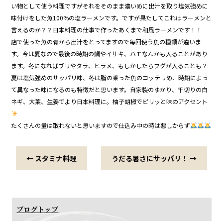
い物として使う料理ですがそれをそのまま濃いめに出汁を取り塩気強めに
味付けをした魚100%の塩ラーメンです。ですが果たしてこれはラーメンと
言えるのか？？日本料理の仕事で作ったあくまで和風ラーメンです！！
店で使った魚の骨から出汁をとってますので毎回使う魚の種類が違いま
す。今は夏なので最後の時期の鯛やイサキ、ハモなんかも入ることがあり
ます。冬になればブリやタラ、ヒラメ、もしかしたらフグが入ることも？
夏は塩気強めのサッパリ味、冬は脂の乗った魚のコッテリめ、時期によっ
て異なった味になるのも特徴だと思います。自家製のゆかり、千切りの白
ネギ、大葉、生姜でより日本料理に。柚子胡椒でピリッと味のアクセント
たくさんの量は取れないと思いますので仕込み中の時は悪しからず
←
スタミナ料理
うだる暑さにサッパリ！
→
ブログトップ