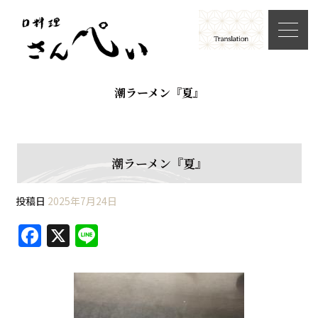
潮ラーメン『夏』
潮ラーメン『夏』
投稿日
2025年7月24日
F
X
Li
a
n
c
e
e