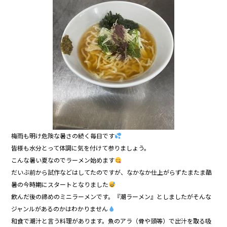
b
o
o
k
梅雨も明け危険な暑さの続く毎日です
皆様も水分とって体調に気を付けて参りましょう。
こんな暑い夏なのでラーメン始めます
だいぶ前から試作などはしてたのですが、なかなか仕上がらずたまたま酷
暑の今時期にスタートとなりました
飲んだ後の締めのミニラーメンです。『潮ラーメン』としましたがそんな
ジャンルがあるのかはわかりません
和食で潮汁と言う料理があります。魚のアラ（骨や頭等）で出汁を取る吸