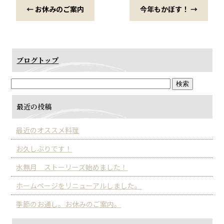
b
←
お休みのご案内
今年もかぼす！
→
o
o
k
ブログトップ
最近の投稿
最近のオススメ料理
お久しぶりです！
水無月 ストーリーズ始めました！
ホームページをリニューアルしました。
季節のお通し。お休みのご案内。