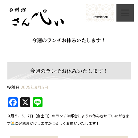
今週のランチお休みいたします！
今週のランチお休みいたします！
投稿日
2025年9月5日
F
X
Li
a
n
９月５、6、7日（金土日）のランチは都合によりお休みさせていただきま
c
e
す
ご迷惑おかけしますがよろしくお願いいたします！
e