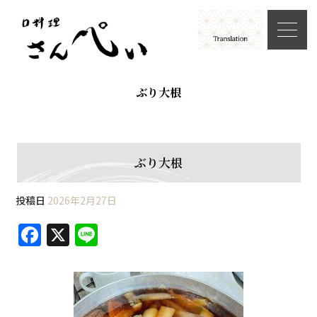
ぶり大根
ぶり大根
投稿日
2026年2月27日
F
X
Li
a
n
c
e
e