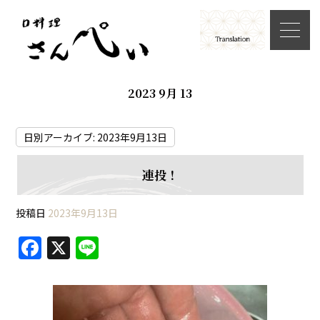
2023 9月 13
日別アーカイブ:
2023年9月13日
連投！
投稿日
2023年9月13日
F
X
Li
a
n
c
e
e