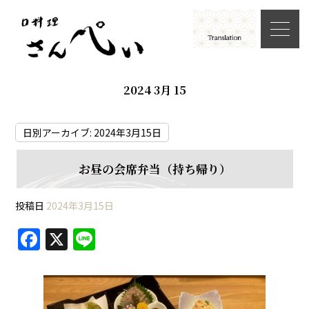
2024 3月 15
日別アーカイブ:
2024年3月15日
お昼の会席弁当（持ち帰り）
投稿日
2024年3月15日
F
X
Li
a
n
c
e
e