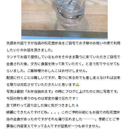
先週末の話ですが当店の松花堂弁当をご自宅でお子様のお祝いの席で利用
したいとのお話を頂きました。
ランチでお店で提供しているものをそのまま取りに来ていただきご自宅で
会食された後、夕方に食器を持って来ていただく。と言う形でやらせても
らいました。ご飯味噌汁おしんこはお付けしません。
配達に行くことは難しいですが、取りに来る形でも差し支えなければ出来
る限りは対応させていただきたいと思います
写真は最初『お弁当始めます』の時にブログに上げたのと同じ写真です。
今回の持ち帰りのものは安定の撮り忘れです！
全て終わって送り出した後に気がつきました
綺麗にできたんですけどね。。。。このご予約以前にもお店での松花堂弁
当の会食があったのですがそれも撮り忘れました…………。季節ごとご予
算毎に内容変えてやってるんですが証拠が一つもありません。