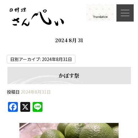
2024 8月 31
日別アーカイブ:
2024年8月31日
かぼす祭
投稿日
2024年8月31日
F
X
Li
a
n
c
e
e