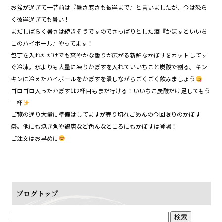
お盆が過ぎて一昔前は『暑さ寒さも彼岸まで』と言いましたが、今は恐ら
く彼岸過ぎても暑い！
まだしばらく暑さは続きそうですのでさっぱりとした酒『かぼすといいち
このハイボール』やってます！
包丁を入れただけでも爽やかな香りが広がる新鮮なかぼすをカットしてす
ぐ冷凍。氷よりも大量に凍りかぼすを入れていいちこと炭酸で割る。キン
キンに冷えたハイボールをかぼすを潰しながらごくごく飲みましょう
ゴロゴロ入ったかぼすは2杯目もまだ行ける！いいちこ炭酸だけ足してもう
一杯
ご覧の通り大量に準備はしてますが売り切れごめんの今回限りのかぼす
祭。他にも焼き魚や鶏唐など色んなところにもかぼすは登場！
ご注文はお早めに
ブログトップ