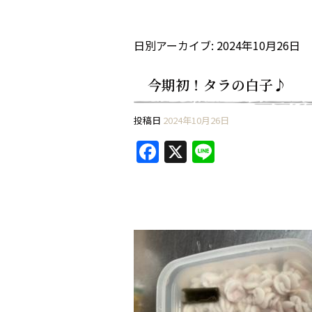
日別アーカイブ:
2024年10月26日
今期初！タラの白子♪
投稿日
2024年10月26日
F
X
Li
a
n
c
e
e
b
o
o
k