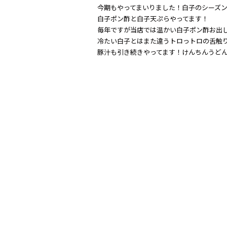
今期もやってまいりました！白子のシーズ
白子ポン酢と白子天ぷらやってます！
毎年ですが当店では温かい白子ポン酢お出
冷たい白子とはまた違うトロっトロの舌触
豚汁も引き続きやってます！けんちんうど