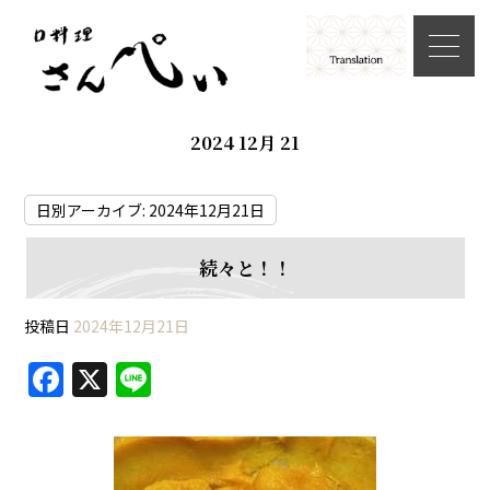
2024 12月 21
日別アーカイブ:
2024年12月21日
続々と！！
投稿日
2024年12月21日
F
X
Li
a
n
c
e
e