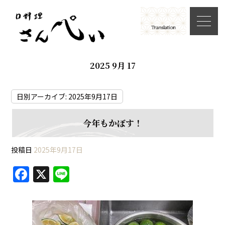
2025 9月 17
日別アーカイブ:
2025年9月17日
今年もかぼす！
投稿日
2025年9月17日
F
X
Li
a
n
c
e
e