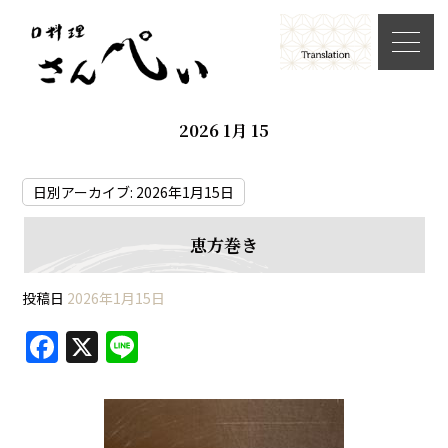
2026 1月 15
日別アーカイブ:
2026年1月15日
恵方巻き
投稿日
2026年1月15日
F
X
Li
a
n
c
e
e