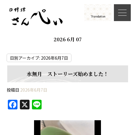
2026 6月 07
日別アーカイブ:
2026年6月7日
水無月 ストーリーズ始めました！
投稿日
2026年6月7日
F
X
Li
a
n
c
e
e