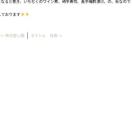
ズなると巻き、いちぢくのワイン煮、柿芋寿司、長芋梅酢漬け。の、秋なので
しております
←
怖可愛い顔
タイトル 月夜
→