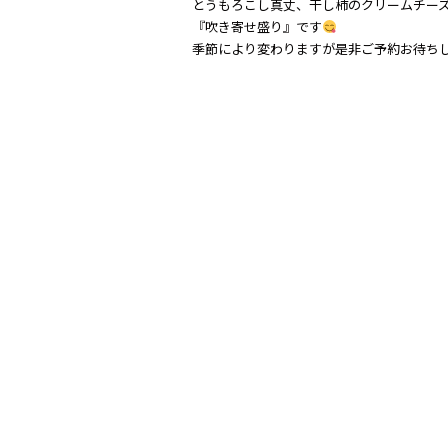
とうもろこし真丈、干し柿のクリームチー
『吹き寄せ盛り』です
季節により変わりますが是非ご予約お待ち