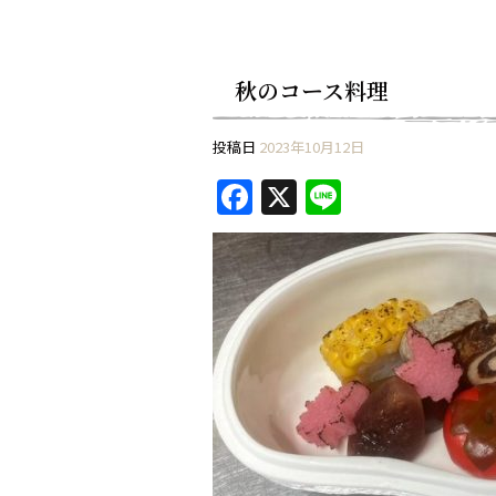
秋のコース料理
投稿日
2023年10月12日
F
X
Li
a
n
c
e
e
b
o
o
k