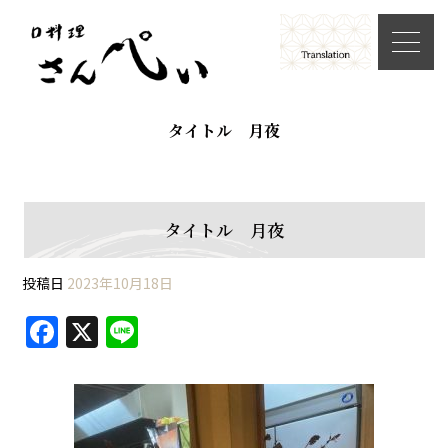
タイトル 月夜
タイトル 月夜
投稿日
2023年10月18日
F
X
Li
a
n
c
e
e