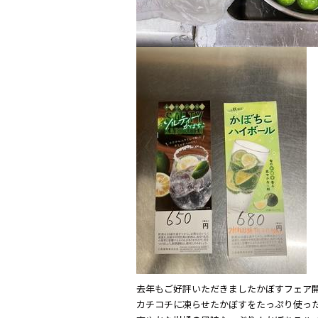
k
去年もご好評いただきましたかぼすフェア
カチコチに凍らせたかぼすをたっぷり使っ