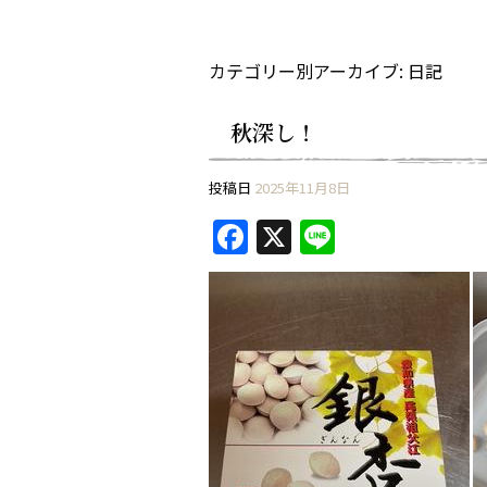
カテゴリー別アーカイブ:
日記
秋深し！
投稿日
2025年11月8日
F
X
Li
a
n
c
e
e
b
o
o
k