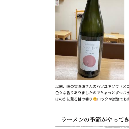
e
b
o
o
k
以前、峰の雪酒造さんのハツユキソウ（メ
色々な香りありましたのでちょっとずつお
ほのかに薫る桃の香り
ロックや炭酸でも
ラーメンの季節がやって