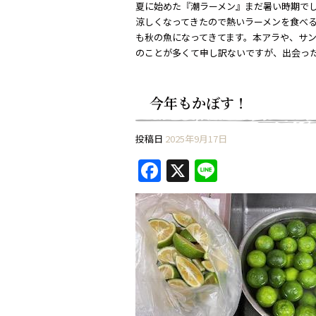
夏に始めた『潮ラーメン』まだ暑い時期で
涼しくなってきたので熱いラーメンを食べ
も秋の魚になってきてます。本アラや、サ
のことが多くて申し訳ないですが、出会っ
今年もかぼす！
投稿日
2025年9月17日
F
X
Li
a
n
c
e
e
b
o
o