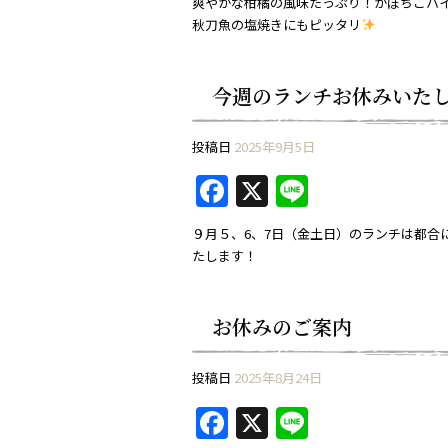
爽やかな柑橘の風味たっぷり！かぼちこハイ
秋刀魚の塩焼きにもピッタリ
今週のランチお休みいた
投稿日
2025年9月5日
F
X
Li
a
n
９月５、6、7日（金土日）のランチは都合
c
e
たします！
e
b
お休みのご案内
o
o
投稿日
2025年8月24日
k
F
X
Li