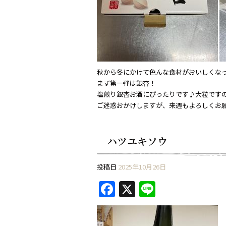
秋から冬にかけて色んな食材がおいしくな
まず第一弾は銀杏！
塩煎り銀杏お酒にぴったりです♪大粒ですの
ご迷惑おかけしますが、来週もよろしくお
ハツユキソウ
投稿日
2025年10月26日
F
X
Li
a
n
c
e