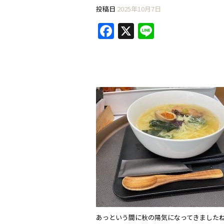
投稿日
2025年10月7日
F
X
Li
a
n
c
e
e
b
o
o
k
あっという間に秋の陽気になってきました