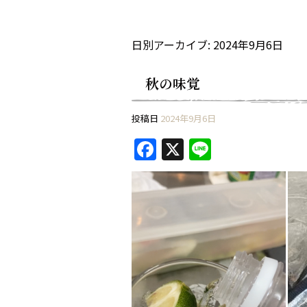
日別アーカイブ:
2024年9月6日
秋の味覚
投稿日
2024年9月6日
F
X
Li
a
n
c
e
e
b
o
o
k