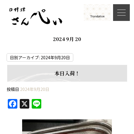
2024 9月 20
日別アーカイブ:
2024年9月20日
本日入荷！
投稿日
2024年9月20日
F
X
Li
a
n
c
e
e