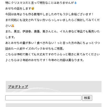
特にクリスマスだと言って特別なことはありませんが
おせちの話をします
今回は去年よりも作る数増やしましたのでもう少し余裕ございます！
まだ何処にも注文されてない方いらっしゃいましたらご検討してみてくだ
さい
また、黒豆、伊達巻、唐墨、栗きんとん、イカ人参など単品でも販売いた
します。
あとおせちの量が多い！食べきれない！っと言った方の為にちょっとづつ
詰めた一人前サイズのパックおせちもご用意。
こちらは予約で無くても大丈夫ですのでふらっと覗きに来てみてください
♪こちらは２年前のおせちです！今年のと内容は異なります。
ブログトップ