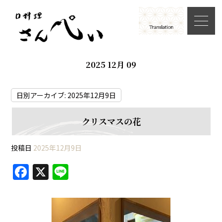
2025 12月 09
日別アーカイブ:
2025年12月9日
クリスマスの花
投稿日
2025年12月9日
F
X
Li
a
n
c
e
e