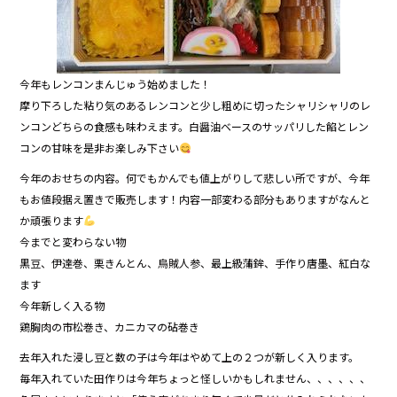
今年もレンコンまんじゅう始めました！
摩り下ろした粘り気のあるレンコンと少し粗めに切ったシャリシャリのレ
ンコン どちらの食感も味わえます。白醤油ベースのサッパリした餡とレン
コンの甘味を是非お楽しみ下さい
今年のおせちの内容。何でもかんでも値上がりして悲しい所ですが、今年
もお値段据え置きで販売します！内容一部変わる部分もありますがなんと
か頑張ります
今までと変わらない物
黒豆、伊達巻、栗きんとん、烏賊人参、最上級蒲鉾、手作り唐墨、紅白な
ます
今年新しく入る物
鶏胸肉の市松巻き、カニカマの砧巻き
去年入れた浸し豆と数の子は今年はやめて上の２つが新しく入ります。
毎年入れていた田作りは今年ちょっと怪しいかもしれません、、、、、、