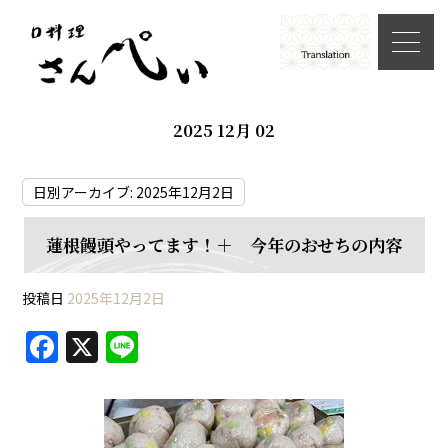
2025 12月 02
日別アーカイブ:
2025年12月2日
蓮根饅頭やってます！＋ 今年のおせちの内容
投稿日
2025年12月2日
F
X
Li
a
n
c
e
e