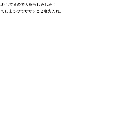
入れしてるので大根もしみしみ！
ってしまうのでササッと２度火入れ。