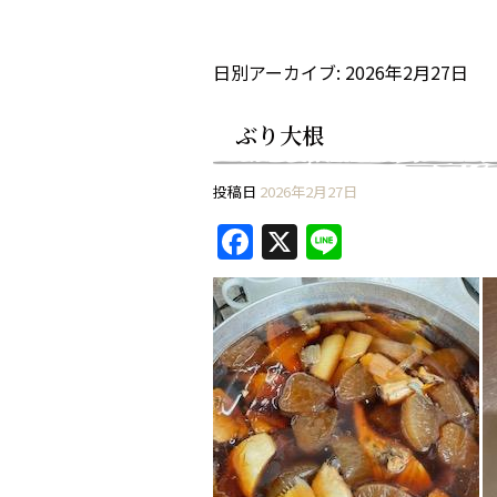
日別アーカイブ:
2026年2月27日
ぶり大根
投稿日
2026年2月27日
F
X
Li
a
n
c
e
e
b
o
o
k