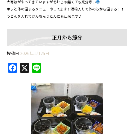
大寒波がやってきていますがそれじゃ無くても充分寒い
ホッと体の温まるメニューやってます！酒粕入りで体の芯から温まる！！
うどんを入れてけんちんうどんにも出来ます♪
正月から節分
投稿日
2026年1月25日
F
X
Li
a
n
c
e
e
b
o
o