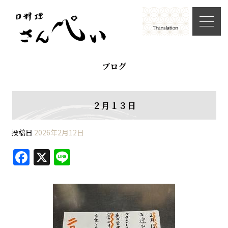
ブログ
２月１３日
投稿日
2026年2月12日
F
X
Li
a
n
c
e
e
b