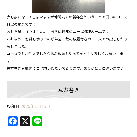
少し前になってしまいますが仲間内での新年会ということで頂いたコース
料理の前菜です！
おせち風に作りました。こちらは通常のコース料理の一品です。
これ以外にも貸し切りでの新年会、飲み放題付きのコースでお出ししたり
もしました。
コースでもご注文でしたら飲み放題もやってます！よろしくお願いしま
す！
恵方巻きも順調にご予約いただいております、ありがとうございます♪
恵方巻き
投稿日
2026年1月15日
F
X
Li
a
n