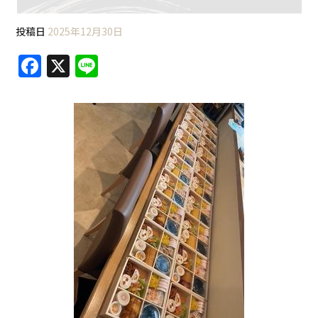
投稿日
2025年12月30日
F
X
Li
a
n
c
e
e
b
o
o
k