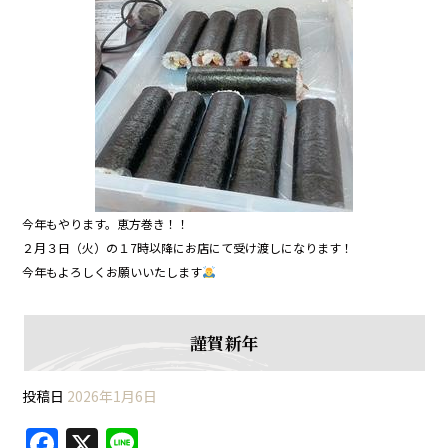
今年もやります。恵方巻き！！
２月３日（火）の１7時以降にお店にて受け渡しになります！
今年もよろしくお願いいたします
謹賀新年
投稿日
2026年1月6日
F
X
Li