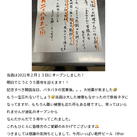
o
o
k
当店は2021年２月１３日にオープンしました！
明日でとうとう５周年を迎えます！！
記念すべき開店当日、バタバタの営業後。。。大地震が来ました
もう一生忘れないでしょう
当店は大した被害もなかったので鉄板ネタに
なってますが、もちろん酷い被害も出た所もある様ですし、笑ってはいら
れませんが波乱のオープンから
なんだかんだで５年やってこれました。
これもひとえに皆様方のご愛顧のおかげでございます
つきましては感謝の気持ちとしまして、今月いっぱい乾杯ビール（中or