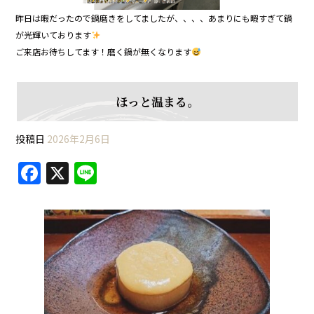
昨日は暇だったので鍋磨きをしてましたが、、、、あまりにも暇すぎて鍋
が光輝いております
ご来店お待ちしてます！磨く鍋が無くなります
ほっと温まる。
投稿日
2026年2月6日
F
X
Li
a
n
c
e
e
b
o
o