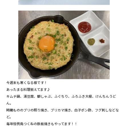
今週末も寒くなる様です！
あったまる料理揃えてます♪
キムチ鍋、湯豆腐、鰤しゃぶ、ふぐちり、ふろふき大根、けんちんうど
ん。
時期もののブリの照り焼き、ブリカマ焼き、白子ポン酢、フグ刺しなどな
ど。
毎年恒例鳥つくねの鉄板焼きもやってます！！