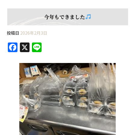
今年もできました
投稿日
2026年2月3日
F
X
Li
a
n
c
e
e
b
o
o
k