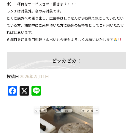
小）一杯目をサービスさせて頂きます！！！
ランチは対象外。夜のみ対象です。
とくに店外への張り出し、広告等はしませんがSNS見て気にしていただい
ている方、期間中にご来店頂いた方に感謝の気持ちとしてご利用いただけ
ればと思います。
６年目を迎える口料理さんぺいも今後もよろしくお願いいたします
ピッカピカ！
投稿日
2026年2月11日
F
X
Li
a
n
c
e
e
b