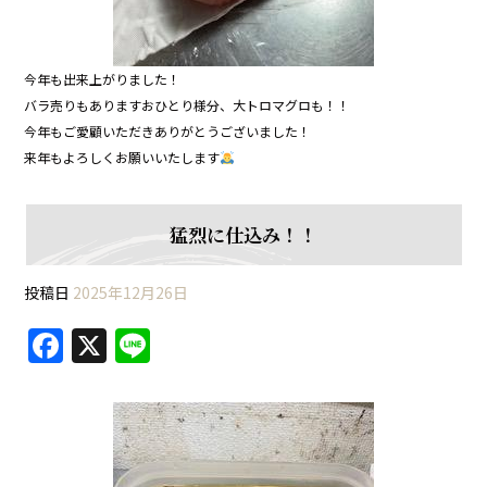
今年も出来上がりました！
バラ売りもありますおひとり様分、大トロマグロも！！
今年もご愛顧いただきありがとうございました！
来年もよろしくお願いいたします
猛烈に仕込み！！
投稿日
2025年12月26日
F
X
Li
a
n
c
e
e
b